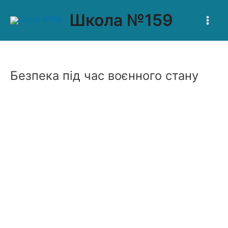
Перейти
Main
Школа №159
до
Men
вмісту
Безпека під час воєнного стану