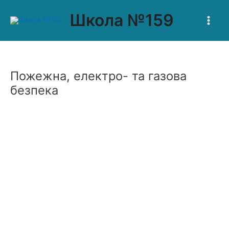
Перейти
Main
Школа №159
до
Men
вмісту
Пожежна, електро- та газова
безпека