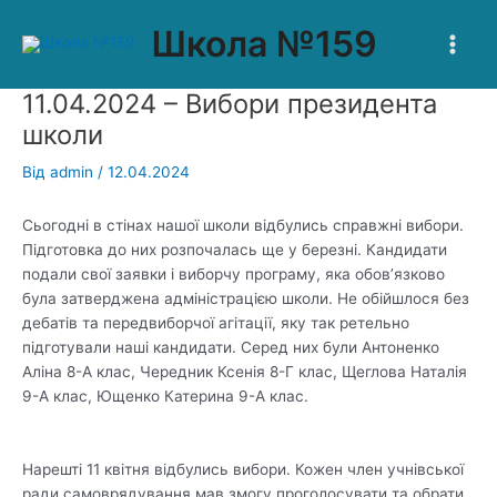
Перейти
Post
Main
Школа №159
до
navigation
Men
вмісту
11.04.2024 – Вибори президента
школи
Від
admin
/
12.04.2024
Сьогодні в стінах нашої школи відбулись справжні вибори.
Підготовка до них розпочалась ще у березні. Кандидати
подали свої заявки і виборчу програму, яка обов’язково
була затверджена адміністрацією школи. Не обійшлося без
дебатів та передвиборчої агітації, яку так ретельно
підготували наші кандидати. Серед них були Антоненко
Аліна 8-А клас, Чередник Ксенія 8-Г клас, Щеглова Наталія
9-А клас, Ющенко Катерина 9-А клас.
Нарешті 11 квітня відбулись вибори. Кожен член учнівської
ради самоврядування мав змогу проголосувати та обрати